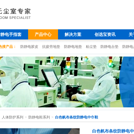
防静电手指套
产品中心
解决方案
创选宝资讯
关
热搜产品：
防静电胶皮
抗疲劳地垫
防静电地垫
粘尘垫
防静电台垫
防静电
>
人体防护系列
>
防静电鞋系列
>
白色帆布条纹防静电中巾鞋
白色帆布条纹防静电中