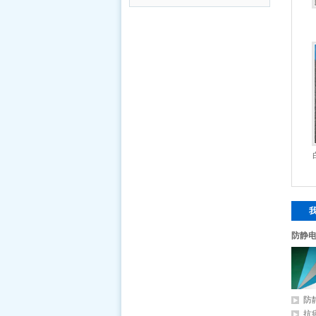
防静
防
抗