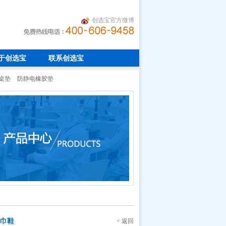
创选宝官方微博
于创选宝
联系创选宝
桌垫
防静电橡胶垫
巾鞋
< 返回