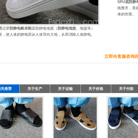
SPU底防静
线整齐，美
体的伤害。
通过穿
防静电帆布鞋
及防静电地面（
防静电地垫
、地毯等）
等，使人体的静电荷从人体导向大地，从而消除人体静电。
立即向客服咨询
相关推荐
关于生产
关于运输
关于价格
关于付款