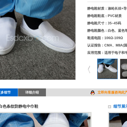
静电鞋材质：涤纶长丝+导
静电鞋鞋底：PVC材质
静电
鞋
尺寸：35~45码
静电
鞋
颜色：白色、蓝色
鞋底电阻
：106Ω-109Ω
认证报告：CMA、MIIA
应用范围：适用于电子和
更多细节
详细介绍
立即向客服咨询此
白色条纹防静电中巾鞋
细节展