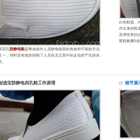
白色鞋底，
作出来的鞋
其弹性和抗
胶鞋耐磨5
穿四孔
防静电鞋
是释放操作人员静电电荷的有效和可靠的方法
之一，同时还有效的抑制了人员在无尘室中的走动所产生的灰
尘。
创选宝防静电四孔鞋工作原理
细节展