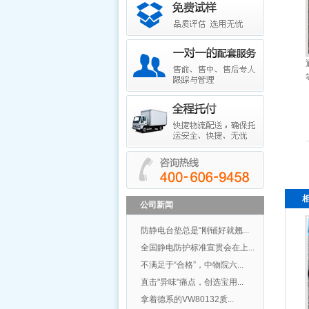
公司新闻
防静电台垫总是“刚铺好就翘...
全国静电防护标准宣贯会在上...
不满足于“合格”，中物院六...
直击"异味"痛点，创选宝用...
拿着德系的VW80132质...