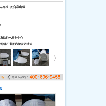
复合导电绸
电纤维+
等
(国家防静电检测中心）
半导体厂装配和检验区域等
产品
示