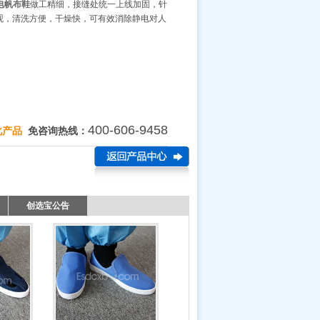
电帆布鞋
做工精细，接缝处统一上线加固，针
观，清洗方便，干燥快，可有效消除静电对人
400-606-9458
此产品
免咨询热线：
创选宝公告