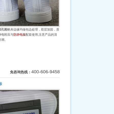
四孔鞋
帆布边缘均做包边处理，双层加固，质
静电鞋应与
防静电服
配套使用,注意产品的清
防潮。
400-606-9458
免咨询热线：
示