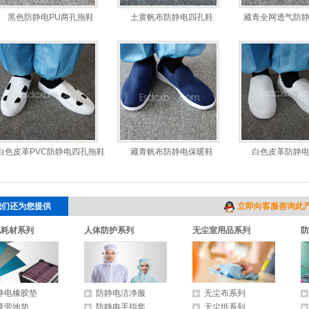
黑色防静电PU两孔拖鞋
土黄帆布防静电四孔鞋
藏青全网透气防
白色皮革PVC防静电四孔拖鞋
藏青帆布防静电保暖鞋
白色皮革防静
我们还为您提供
立即向客服咨询此
电耗材系列
人体防护系列
无尘室用品系列
防
静电橡胶垫
防静电洁净服
无尘布系列
疲劳地垫
防静电手指套
无尘纸系列