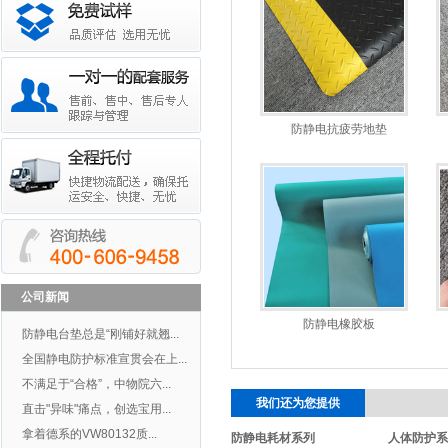
防静电抗疲劳地垫
公司新闻
防静电橡胶板
防静电台垫总是“刚铺好就翘...
全国静电防护标准宣贯会在上...
不满足于“合格”，中物院六...
我们还为您提供
直击"异味"痛点，创选宝用...
拿着德系的VW80132质...
防静电耗材系列
人体防护系