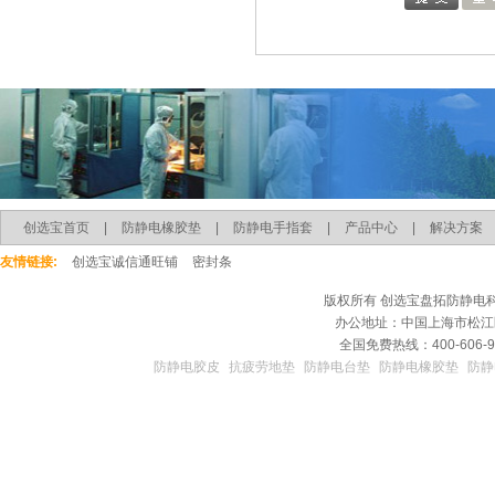
创选宝首页
|
防静电橡胶垫
|
防静电手指套
|
产品中心
|
解决方案
友情链接:
创选宝诚信通旺铺
密封条
版权所有
创选宝盘拓防静电
办公地址：中国上海市松江区
全国免费热线：400-606-9
防静电胶皮
抗疲劳地垫
防静电台垫
防静电橡胶垫
防静