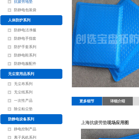
抗疲劳地垫
防静电包装袋
人体防护系列
防静电洁净服
防静电手指套
防护手套系列
防静电鞋系列
防静电服配件
无尘室用品系列
无尘布系列
无尘纸系列
一次性产品
更多细节
详细介绍
除尘粘尘垫
防静电设备系列
上海抗疲劳垫
现场应用图
静电控制产品
离子风机系列