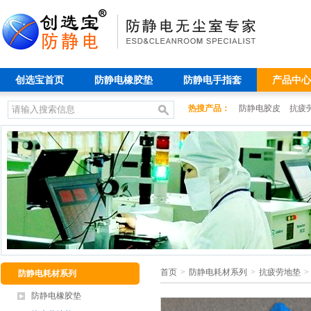
创选宝首页
防静电橡胶垫
防静电手指套
产品中心
热搜产品：
防静电胶皮
抗疲
首页
>
防静电耗材系列
>
抗疲劳地垫
>
防静电耗材系列
防静电橡胶垫