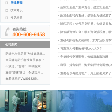
行业新闻
落实安全生产主体责任，建立安全生产
技术知识
政策全面转向友好，是该全力拼经济了‍‍‍‍‍‍‍‍‍‍‍‍‍‍‍‍‍‍‍‍‍‍‍‍
常见问题
降印花税：信号意义明显，大幅提振市
降低融资保证金：增加资金活跃度，增
重磅A股利好政策频出，加力“活跃资本
公司新闻
马斯克为何要改推特Logo为X？
防静电台垫总是“刚铺好就翘...
宁德时代突遭调查，曾毓群出海路断
全国静电防护标准宣贯会在上...
腾讯、抖音集团、淘天集团计划调整职
不满足于“合格”，中物院六...
直击"异味"痛点，创选宝用...
重要会议再提房地产，真正的变局来了
拿着德系的VW80132质...