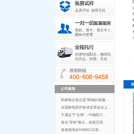
公司新闻
防静电台垫总是“刚铺好就翘...
全国静电防护标准宣贯会在上...
不满足于“合格”，中物院六...
直击"异味"痛点，创选宝用...
拿着德系的VW80132质...