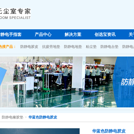
防静电手指套
产品中心
解决方案
创选宝资讯
关
热搜产品：
防静电胶皮
抗疲劳地垫
防静电地垫
粘尘垫
防静电台垫
防静电
>
防静电橡胶垫
>
华蓝色防静电胶皮
华蓝色防静电胶皮