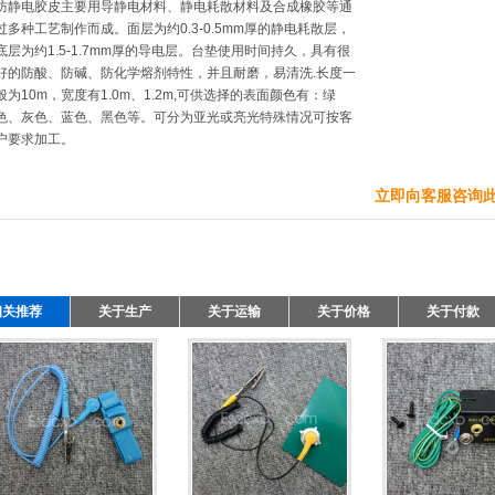
防静电胶皮主要用导静电材料、静电耗散材料及合成橡胶等通
过多种工艺制作而成。面层为约0.3-0.5mm厚的静电耗散层，
底层为约1.5-1.7mm厚的导电层。台垫使用时间持久，具有很
好的防酸、防碱、防化学熔剂特性，并且耐磨，易清洗.长度一
般为10m，宽度有1.0m、1.2m,可供选择的表面颜色有：绿
色、灰色、蓝色、黑色等。可分为亚光或亮光特殊情况可按客
户要求加工。
立即向客服咨询
相关推荐
关于生产
关于运输
关于价格
关于付款