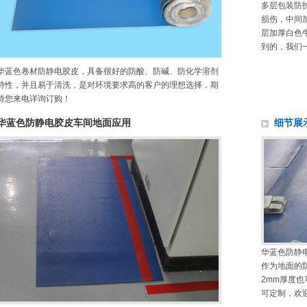
多层包装防
损伤，中间
层加厚白色
到的，我们
华蓝色卷材防静电胶皮，具备很好的防酸、防碱、防化学溶剂
特性，并且易于清洗，是对环境要求高的客户的理想选择，期
待您来电详询订购！
华蓝色防静电胶皮车间地面应用
细节展
华蓝色防静
作为地面的
2mm厚度
可定制，欢迎拨