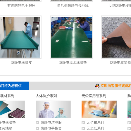
有绳防静电手腕环
星爪型防静电接地线
L型防静电接
防静电橡胶皮
防静电流水线胶垫
防静电胶垫 
我们还为您提供
立即向客服咨询此
电耗材系列
人体防护系列
无尘室用品系列
防
静电橡胶垫
防静电洁净服
无尘布系列
疲劳地垫
防静电手指套
无尘纸系列