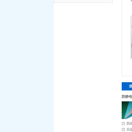
防静
防
抗