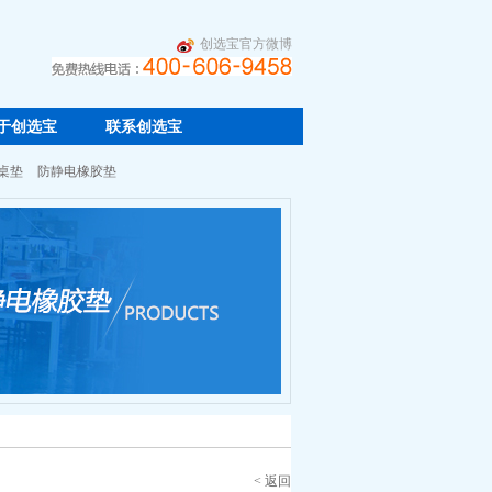
创选宝官方微博
于创选宝
联系创选宝
桌垫
防静电橡胶垫
< 返回